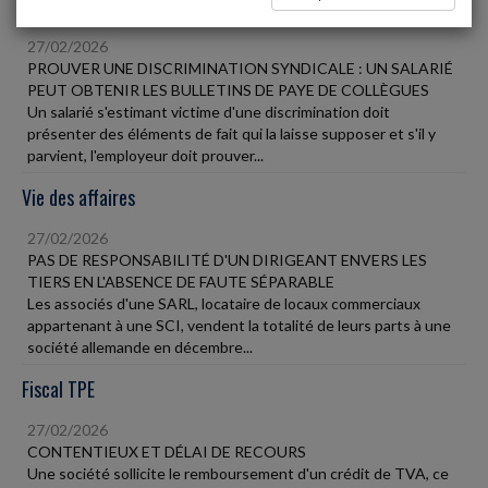
Social
27/02/2026
PROUVER UNE DISCRIMINATION SYNDICALE : UN SALARIÉ
PEUT OBTENIR LES BULLETINS DE PAYE DE COLLÈGUES
Un salarié s'estimant victime d'une discrimination doit
présenter des éléments de fait qui la laisse supposer et s'il y
parvient, l'employeur doit prouver...
Vie des affaires
27/02/2026
PAS DE RESPONSABILITÉ D'UN DIRIGEANT ENVERS LES
TIERS EN L'ABSENCE DE FAUTE SÉPARABLE
Les associés d'une SARL, locataire de locaux commerciaux
appartenant à une SCI, vendent la totalité de leurs parts à une
société allemande en décembre...
Fiscal TPE
27/02/2026
CONTENTIEUX ET DÉLAI DE RECOURS
Une société sollicite le remboursement d'un crédit de TVA, ce