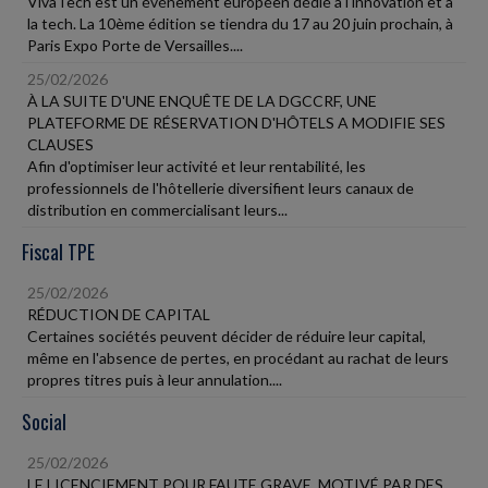
VivaTech est un événement européen dédié à l'innovation et à
la tech. La 10ème édition se tiendra du 17 au 20 juin prochain, à
Paris Expo Porte de Versailles....
25/02/2026
À LA SUITE D'UNE ENQUÊTE DE LA DGCCRF, UNE
PLATEFORME DE RÉSERVATION D'HÔTELS A MODIFIE SES
CLAUSES
Afin d'optimiser leur activité et leur rentabilité, les
professionnels de l'hôtellerie diversifient leurs canaux de
distribution en commercialisant leurs...
Fiscal TPE
25/02/2026
RÉDUCTION DE CAPITAL
Certaines sociétés peuvent décider de réduire leur capital,
même en l'absence de pertes, en procédant au rachat de leurs
propres titres puis à leur annulation....
Social
25/02/2026
LE LICENCIEMENT POUR FAUTE GRAVE, MOTIVÉ PAR DES