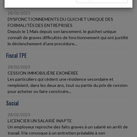
Vie des affaires
28/02/2023
DYSFONCTIONNEMENTS DU GUICHET UNIQUE DES
FORMALITÉS DES ENTREPRISES
Depuis le 1 Mais depuis son lancement, le guichet unique
connaît de graves difficultés de fonctionnement qui ont justifié
le déclenchement d'une procédure...
Fiscal TPE
28/02/2023
CESSION IMMOBILIÈRE EXONÉRÉE
Les particuliers qui cèdent une résidence secondaire et
remploient, dans les deux ans, tout ou partie du prix de cession
pour acheter ou faire construire...
Social
28/02/2023
LICENCIER UN SALARIÉ INAPTE
Un employeur reproche des faits graves à un salarié en arrêt de
travail. Il le convoque à un entretien préalable à son