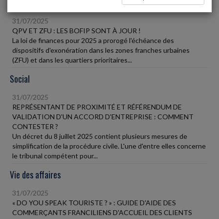
Fiscal TPE
31/07/2025
QPV ET ZFU : LES BOFIP SONT À JOUR !
La loi de finances pour 2025 a prorogé l'échéance des
dispositifs d'exonération dans les zones franches urbaines
(ZFU) et dans les quartiers prioritaires...
Social
31/07/2025
REPRÉSENTANT DE PROXIMITÉ ET RÉFÉRENDUM DE
VALIDATION D'UN ACCORD D'ENTREPRISE : COMMENT
CONTESTER ?
Un décret du 8 juillet 2025 contient plusieurs mesures de
simplification de la procédure civile. L'une d'entre elles concerne
le tribunal compétent pour...
Vie des affaires
31/07/2025
« DO YOU SPEAK TOURISTE ? » : GUIDE D'AIDE DES
COMMERÇANTS FRANCILIENS D'ACCUEIL DES CLIENTS