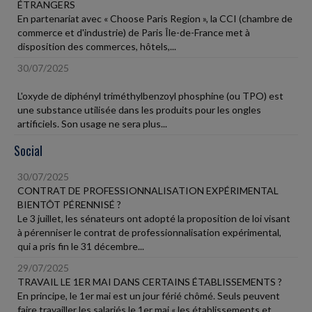
ÉTRANGERS
En partenariat avec « Choose Paris Region », la CCI (chambre de
commerce et d'industrie) de Paris Île-de-France met à
disposition des commerces, hôtels,...
30/07/2025
L'oxyde de diphényl triméthylbenzoyl phosphine (ou TPO) est
une substance utilisée dans les produits pour les ongles
artificiels. Son usage ne sera plus...
Social
30/07/2025
CONTRAT DE PROFESSIONNALISATION EXPÉRIMENTAL
BIENTÔT PÉRENNISÉ ?
Le 3 juillet, les sénateurs ont adopté la proposition de loi visant
à pérenniser le contrat de professionnalisation expérimental,
qui a pris fin le 31 décembre...
29/07/2025
TRAVAIL LE 1ER MAI DANS CERTAINS ÉTABLISSEMENTS ?
En principe, le 1er mai est un jour férié chômé. Seuls peuvent
faire travailler les salariés le 1er mai « les établissements et