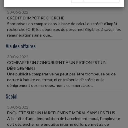
Fiscal TPE
30/06/2022
CRÉDIT D'IMPÔT RECHERCHE
Sont prises en compte dans la base de calcul du crédit d'impôt
recherche (CIR) les dépenses de personnel éligibles, à savoir les
rémunérations ainsi que...
Vie des affaires
30/06/2022
COMPARER UN CONCURRENT À UN PIGEON EST UN
DÉNIGREMENT
Une publicité comparative ne peut pas être trompeuse ou de
nature à induire en erreur, ni entraîner le discrédit ou le
dénigrement des marques, noms commerciaux,...
Social
30/06/2022
ENQUÊTE SUR UN HARCÈLEMENT MORAL SANS LES ÉLUS
À la suite d'une dénonciation de harcèlement moral, l'employeur
doit déclencher une enquête interne qui lui permettra de