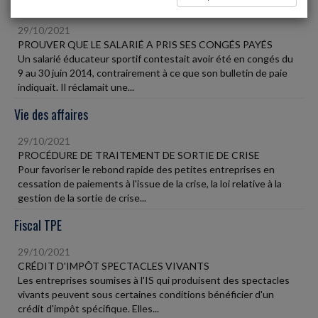
Social
29/10/2021
PROUVER QUE LE SALARIÉ A PRIS SES CONGÉS PAYÉS
Un salarié éducateur sportif contestait avoir été en congés du
9 au 30 juin 2014, contrairement à ce que son bulletin de paie
indiquait. Il réclamait une...
Vie des affaires
29/10/2021
PROCÉDURE DE TRAITEMENT DE SORTIE DE CRISE
Pour favoriser le rebond rapide des petites entreprises en
cessation de paiements à l'issue de la crise, la loi relative à la
gestion de la sortie de crise...
Fiscal TPE
29/10/2021
CRÉDIT D'IMPÔT SPECTACLES VIVANTS
Les entreprises soumises à l'IS qui produisent des spectacles
vivants peuvent sous certaines conditions bénéficier d'un
crédit d'impôt spécifique. Elles...