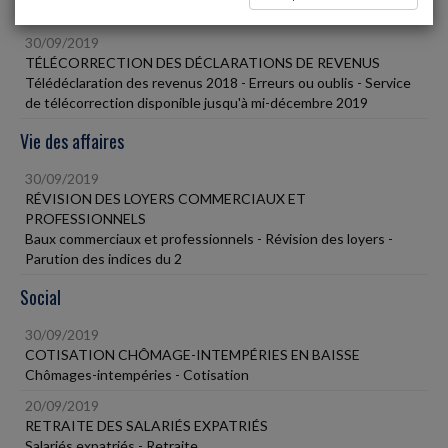
Fiscal TPE
30/09/2019
TÉLÉCORRECTION DES DÉCLARATIONS DE REVENUS
Télédéclaration des revenus 2018 - Erreurs ou oublis - Service
de télécorrection disponible jusqu'à mi-décembre 2019
Vie des affaires
30/09/2019
RÉVISION DES LOYERS COMMERCIAUX ET
PROFESSIONNELS
Baux commerciaux et professionnels - Révision des loyers -
Parution des indices du 2
Social
30/09/2019
COTISATION CHÔMAGE-INTEMPÉRIES EN BAISSE
Chômages-intempéries - Cotisation
20/09/2019
RETRAITE DES SALARIÉS EXPATRIÉS
Salariés expatriés - Retraite