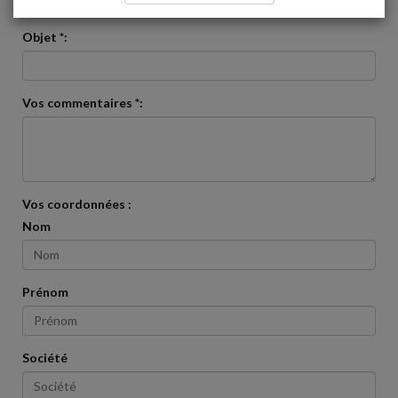
veuillez nous contacter via ce formulaire
Objet *:
Vos commentaires *:
Vos coordonnées :
Nom
Prénom
Société