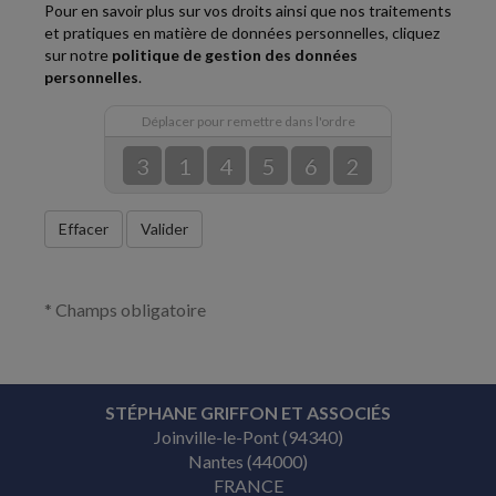
Pour en savoir plus sur vos droits ainsi que nos traitements
et pratiques en matière de données personnelles, cliquez
sur notre
politique de gestion des données
personnelles
.
Déplacer pour remettre dans l'ordre
3
1
4
5
6
2
Effacer
Valider
* Champs obligatoire
STÉPHANE GRIFFON ET ASSOCIÉS
Joinville-le-Pont (94340)
Nantes (44000)
FRANCE