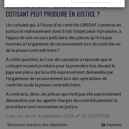
CONTRÔLE URSSAF : QUELS DOCUMENTS LE
COTISANT PEUT PRODUIRE EN JUSTICE ?
Un cotisant qui, à l'issue d'un contrôle URSSAF, conteste en
justice le redressement dont il fait l'objet peut-il produire, à
l'appui de son recours judiciaire, des pièces qu'il n'a pas
fournies à l'organisme de recouvrement lors du contrôle ou
de la phase contradictoire ?
À cette question, la Cour de cassation a répondu que le
cotisant ne peut produire pour la première fois devant le
juge une pièce qui lui a été expressément demandée par
l'organisme de recouvrement lors des opérations de
contrôle ou de la phase contradictoire.
A contrario, donc, les pièces qui n'ont pas été expressément
demandées par les agents chargés du contrôle pendant la
procédure sont recevables en justice.
Cass. civ., 2e ch., 4 septembre 2025, n° 22-17437 FSB
Retourner à la liste des dépêches
Imprimer