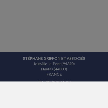
STÉPHANE GRIFFON ET ASSOCIÉS
Joinville-le-Pont (94340)
Nantes (44000)
FRANCE
Tél. : 01 48 89 58 19
ACCUEIL