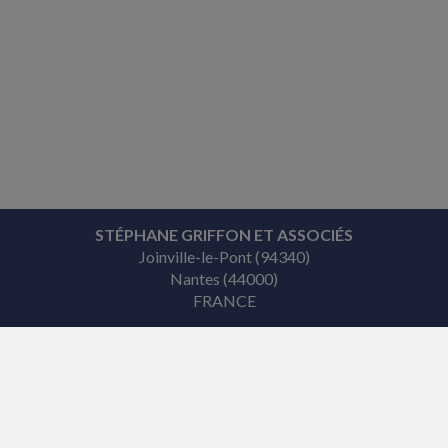
STÉPHANE GRIFFON ET ASSOCIÉS
Joinville-le-Pont (94340)
Nantes (44000)
FRANCE
Tél. : 01 48 89 58 19
ACCUEIL
PLAN