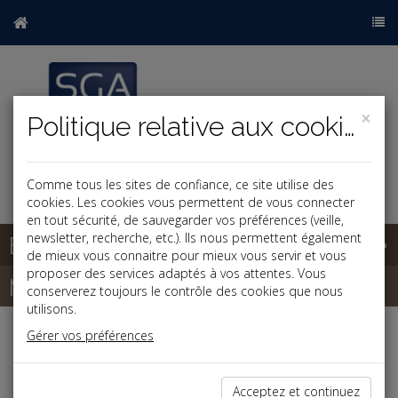
×
Politique relative aux cookies
Comme tous les sites de confiance, ce site utilise des
cookies. Les cookies vous permettent de vous connecter
en tout sécurité, de sauvegarder vos préférences (veille,
Base documentaire
newsletter, recherche, etc.). Ils nous permettent également
de mieux vous connaitre pour mieux vous servir et vous
proposer des services adaptés à vos attentes. Vous
Newsletter
conserverez toujours le contrôle des cookies que nous
utilisons.
Gérer vos préférences
Espace réservé
Ce contenu est réservé aux Clients
Acceptez et continuez
Si vous êtes client,
connectez-vous
.